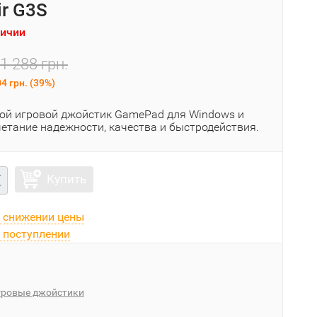
r G3S
личии
1 288 грн.
4 грн.
(
39%
)
ой игровой джойстик GamePad для Windows и
четание надежности, качества и быстродействия.
Купить
 снижении цены
 поступлении
гровые джойстики